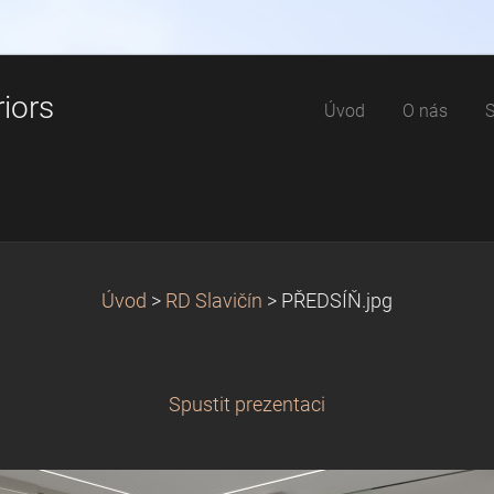
riors
Úvod
O nás
S
Úvod
>
RD Slavičín
>
PŘEDSÍŇ.jpg
Spustit prezentaci