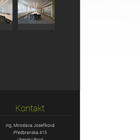
Kontakt
ing. Miroslava Josefíková
Předbranská 415
Uherský Brod