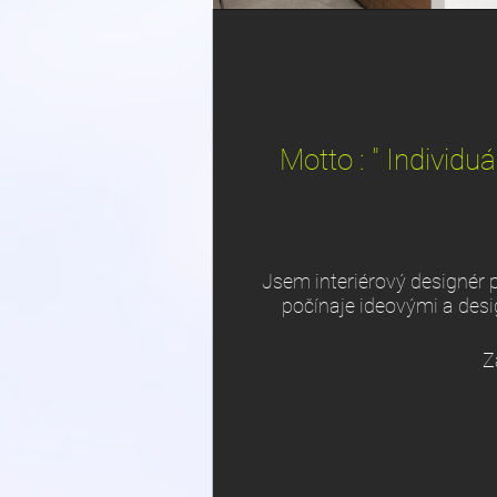
Motto : " Individ
Jsem interiérový designér p
počínaje ideovými a desi
Z