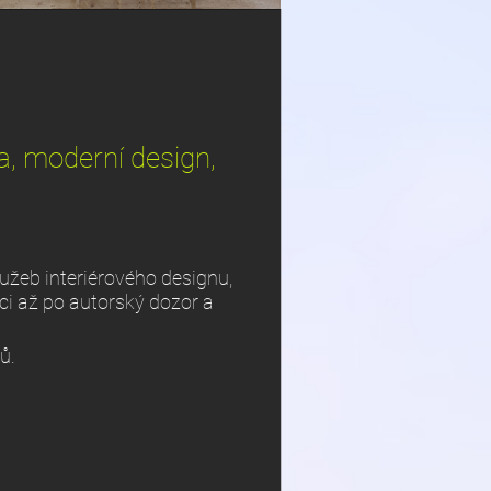
a, moderní design,
lužeb interiérového designu,
ci až po autorský dozor a
ů.