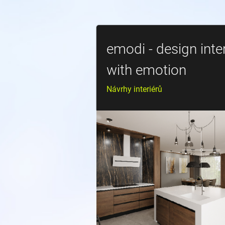
emodi - design inte
with emotion
Návrhy interiérů