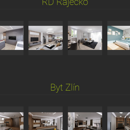
RD Ráječko
Byt Zlín