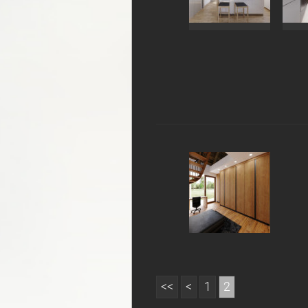
<<
<
1
2