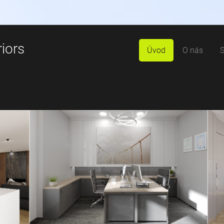
riors
Úvod
O nás
S