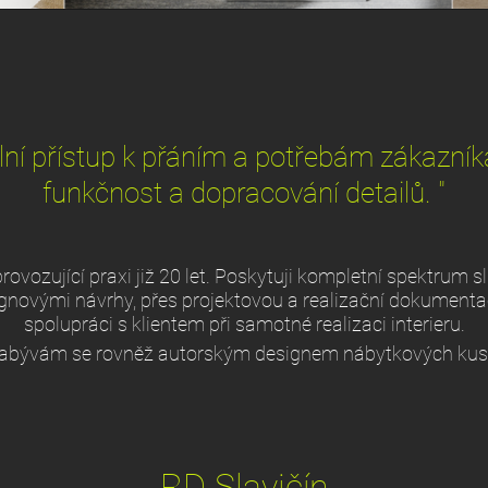
uální přístup k přáním a potřebám zákazník
funkčnost a dopracování detailů. "
rovozující praxi již 20 let. Poskytuji kompletní spektrum s
gnovými návrhy, přes projektovou a realizační dokumenta
spolupráci s klientem při samotné realizaci interieru.
abývám se rovněž autorským designem nábytkových kus
RD Slavičín